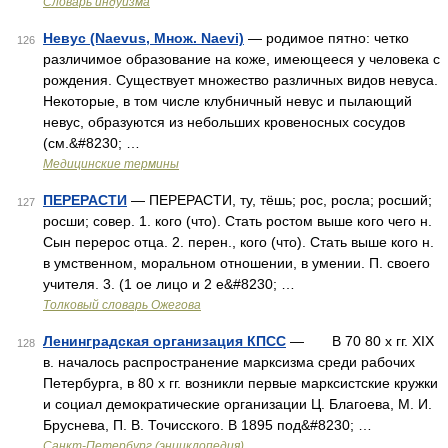
Словарь индуизма
Невус (Naevus, Множ. Naevi)
— родимое пятно: четко
126
различимое образование на коже, имеющееся у человека с
рождения. Существует множество различных видов невуса.
Некоторые, в том числе клубничный невус и пылающий
невус, образуются из небольших кровеносных сосудов
(см.&#8230; …
Медицинские термины
ПЕРЕРАСТИ
— ПЕРЕРАСТИ, ту, тёшь; рос, росла; росший;
127
росши; совер. 1. кого (что). Стать ростом выше кого чего н.
Сын перерос отца. 2. перен., кого (что). Стать выше кого н.
в умственном, моральном отношении, в умении. П. своего
учителя. 3. (1 ое лицо и 2 е&#8230; …
Толковый словарь Ожегова
Ленинградская организация КПСС
— В 70 80 х гг. XIX
128
в. началось распространение марксизма среди рабочих
Петербурга, в 80 х гг. возникли первые марксистские кружки
и социал демократические организации Ц. Благоева, М. И.
Бруснева, П. В. Точисского. В 1895 под&#8230; …
Санкт-Петербург (энциклопедия)