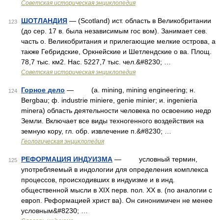
Советская историческая энциклопедия
ШОТЛАНДИЯ
— (Scotland) ист. область в Великобритании
123
(до сер. 17 в. была независимым гос вом). Занимает сев.
часть о. Великобритания и прилегающие мелкие острова, а
также Гебридские, Оркнейские и Шетлендские о ва. Площ.
78,7 тыс. км2. Нас. 5227,7 тыс. чел.&#8230; …
Советская историческая энциклопедия
Горное дело
— (a. mining, mining engineering; н.
124
Bergbau; ф. industrie miniere, genie minier; и. ingenieria
minera) область деятельности человека по освоению недр
Земли. Включает все виды техногенного воздействия на
земную кору, гл. обр. извлечение п.&#8230; …
Геологическая энциклопедия
РЕФОРМАЦИЯ ИНДУИЗМА
— условный термин,
125
употребляемый в индологии для определения комплекса
процессов, происходивших в индуизме и в инд.
общественной мысли в XIX перв. пол. XX в. (по аналогии с
европ. Реформацией христ ва). Он синонимичен не менее
условным&#8230; …